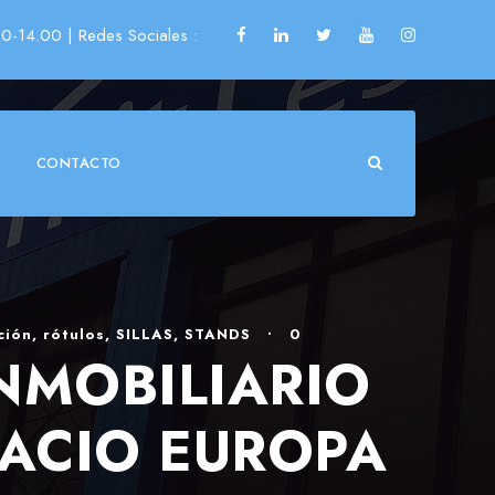
00-14.00
| Redes Sociales :
CONTACTO
ción
,
rótulos
,
SILLAS
,
STANDS
•
0
NMOBILIARIO
LACIO EUROPA