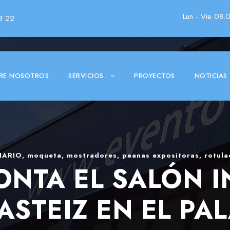
Lun - Vie 08.
3 22
RE NOSOTROS
SERVICIOS
PROYECTOS
NOTICIAS
IARIO
,
moqueta
,
mostradores
,
peanas expositoras
,
rotula
ONTA EL SALÓN I
GASTEIZ EN EL PA