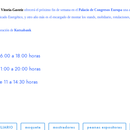
 Vitoria-Gasteiz
ofrecerá el próximo fin de semana en el
Palacio de Congresos Europa
una a
ficado Energético, y otro año más
es el encargado de montar los stands, mobiliario, rotulaciones
oración
de
Kutxabank
6:00 a 18:00 horas
1:00 a 20:00 horas
11 a 14:30 horas
LIARIO
moqueta
mostradores
peanas expositoras