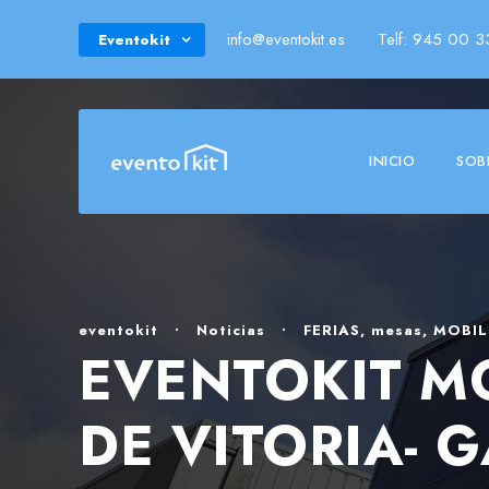
info@eventokit.es
Telf: 945 00 3
Eventokit
INICIO
SOB
eventokit
•
Noticias
•
FERIAS
,
mesas
,
MOBIL
EVENTOKIT M
DE VITORIA- 