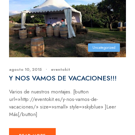
Uncategorized
agosto 10, 2015
•
eventokit
Y NOS VAMOS DE VACACIONES!!!
Varios de nuestros montajes. [button
url=»http://eventokit.es/y-nos-vamos-de-
vacaciones/» size=»small» style=»skyblue» ]Leer
Más[/button]