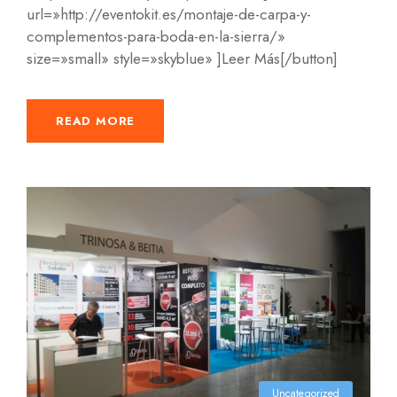
url=»http://eventokit.es/montaje-de-carpa-y-
complementos-para-boda-en-la-sierra/»
size=»small» style=»skyblue» ]Leer Más[/button]
READ MORE
Uncategorized