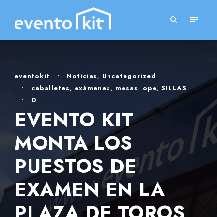
eventokit
•
Noticias
,
Uncategorized
•
caballetes
,
exámenes
,
mesas
,
ope
,
SILLAS
•
0
EVENTO KIT
MONTA LOS
PUESTOS DE
EXAMEN EN LA
PLAZA DE TOROS