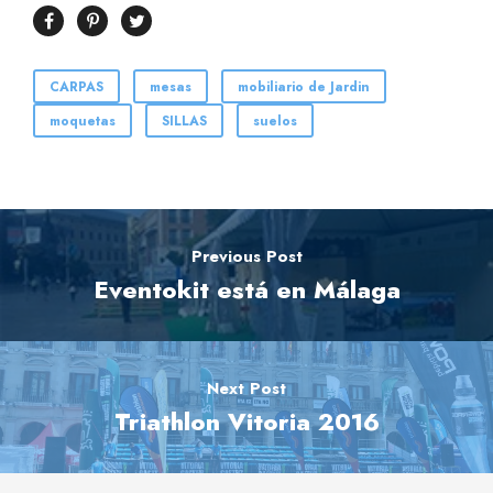
CARPAS
mesas
mobiliario de Jardin
moquetas
SILLAS
suelos
Previous Post
Eventokit está en Málaga
Next Post
Triathlon Vitoria 2016