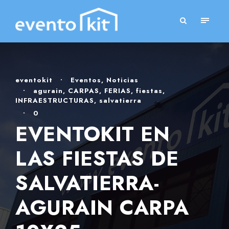
eventokit
•
Eventos
,
Noticias
•
agurain
,
CARPAS
,
FERIAS
,
fiestas
,
INFRAESTRUCTURAS
,
salvatierra
•
0
EVENTOKIT EN
LAS FIESTAS DE
SALVATIERRA-
AGURAIN CARPA