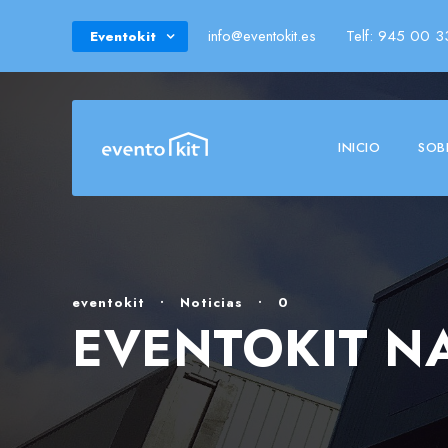
info@eventokit.es
Telf: 945 00 3
Eventokit
INICIO
SOB
eventokit
•
Noticias
•
0
EVENTOKIT NA