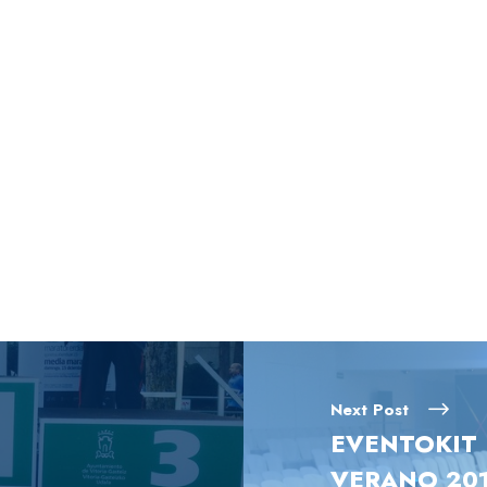
Next Post
EVENTOKIT 
VERANO 201