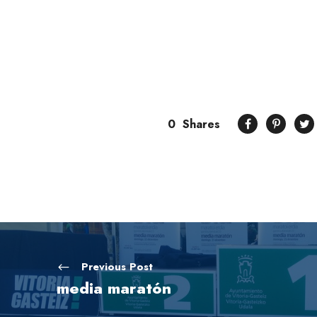
0
Shares
Previous Post
media maratón