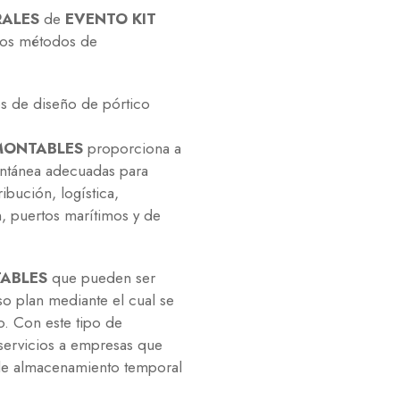
ALES
de
EVENTO KIT
 los métodos de
s de diseño de pórtico
MONTABLES
proporciona a
tantánea adecuadas para
ibución, logística,
n, puertos marítimos y de
TABLES
que pueden ser
so plan mediante el cual se
io. Con este tipo de
servicios a empresas que
 de almacenamiento temporal