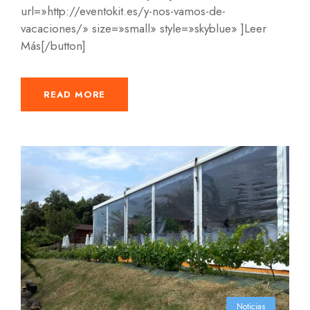
url=»http://eventokit.es/y-nos-vamos-de-
vacaciones/» size=»small» style=»skyblue» ]Leer
Más[/button]
READ MORE
Noticias