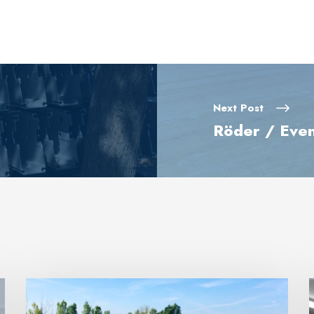
Next Post
Röder / Even