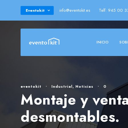
info@eventokit.es
Telf: 945 00 3
Eventokit
INICIO
SOB
eventokit
•
Industrial
,
Noticias
•
0
Montaje y venta
desmontables.