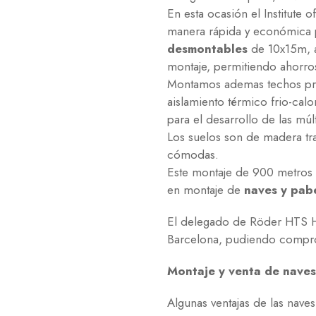
En esta ocasión el Institute
manera rápida y económica p
desmontables
de 10x15m, a 
montaje, permitiendo ahorros
Montamos ademas techos pres
aislamiento térmico frio-calo
para el desarrollo de las múlt
Los suelos son de madera tra
cómodas.
Este montaje de 900 metros c
en montaje de
naves y pab
El delegado de Röder HTS Höc
Barcelona, pudiendo comprob
Montaje y venta de naves
Algunas ventajas de las nave