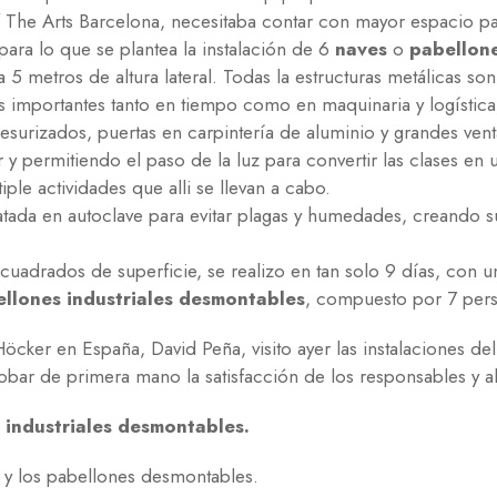
 of The Arts Barcelona, necesitaba contar con mayor espacio pa
ara lo que se plantea la instalación de 6
naves
o
pabellone
5 metros de altura lateral. Todas la estructuras metálicas so
 importantes tanto en tiempo como en maquinaria y logística
urizados, puertas en carpintería de aluminio y grandes vent
r y permitiendo el paso de la luz para convertir las clases en 
iple actividades que alli se llevan a cabo.
tada en autoclave para evitar plagas y humedades, creando su
uadrados de superficie, se realizo en tan solo 9 días, con 
ellones industriales desmontables
, compuesto por 7 per
ker en España, David Peña, visito ayer las instalaciones del I
ar de primera mano la satisfacción de los responsables y a
 industriales desmontables.
s y los pabellones desmontables.