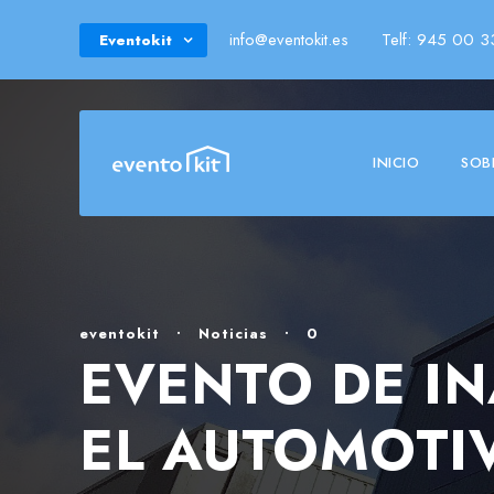
info@eventokit.es
Telf: 945 00 3
Eventokit
INICIO
SOB
eventokit
•
Noticias
•
0
EVENTO DE IN
EL AUTOMOTIV