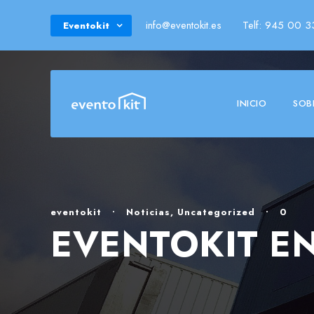
info@eventokit.es
Telf: 945 00 3
Eventokit
INICIO
SOB
eventokit
•
Noticias
,
Uncategorized
•
0
EVENTOKIT EN