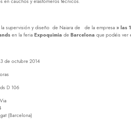
s en cauchos y elastómeros técnicos.
o la supervisión y diseño de Naiara de de la empresa
» las 
ands
en la feria
Expoquimia
de
Barcelona
que podéis ver 
 3 de octubre 2014
oras
nds D 106
Via
4
gat (Barcelona)