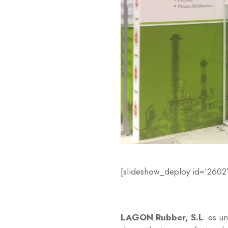
[slideshow_deploy id=’2602′
LAGON Rubber, S.L
. es u