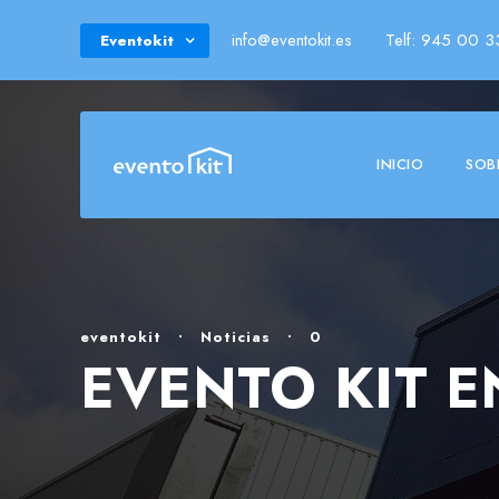
info@eventokit.es
Telf: 945 00 3
Eventokit
INICIO
SOB
eventokit
•
Noticias
•
0
EVENTO KIT E