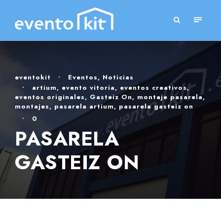
eventokit
•
Eventos
,
Noticias
•
artium
,
evento vitoria
,
eventos creativos
,
eventos originales
,
Gasteiz On
,
montaje pasarela
,
montajes
,
pasarela artium
,
pasarela gasteiz on
•
0
PASARELA
GASTEIZ ON