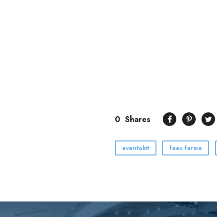
0
Shares
eventokit
faes farma