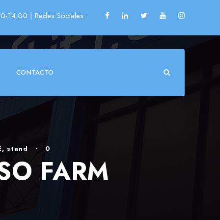
00-14.00
| Redes Sociales :
CONTACTO
E
,
stand
•
0
ASO FARM