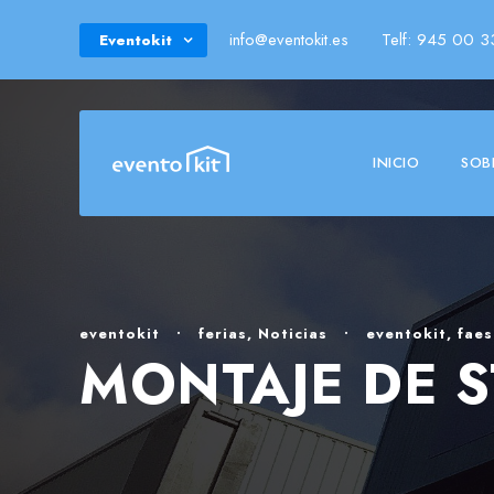
info@eventokit.es
Telf: 945 00 3
Eventokit
INICIO
SOB
eventokit
•
ferias
,
Noticias
•
eventokit
,
faes
MONTAJE DE 