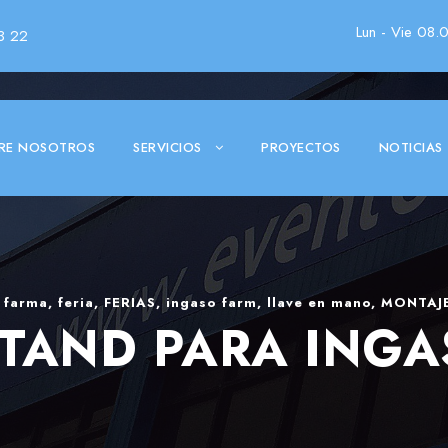
Lun - Vie 08.
3 22
RE NOSOTROS
SERVICIOS
PROYECTOS
NOTICIAS
 farma
,
feria
,
FERIAS
,
ingaso farm
,
llave en mano
,
MONTAJ
STAND PARA ING