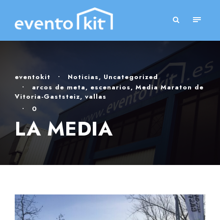
eventokit
•
Noticias
,
Uncategorized
•
arcos de meta
,
escenarios
,
Media Maraton de
Vitoria-Gaststeiz
,
vallas
•
0
LA MEDIA