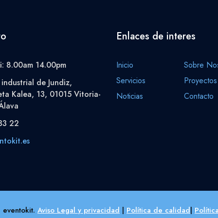
to
Enlaces de interes
i: 8.00am 14.00pm
Inicio
Sobre Nos
Servicios
Proyectos
industrial de Jundiz,
eta Kalea, 13, 01015 Vitoria-
Noticias
Contacto
Álava
33 22
tokit.es
 eventokit.
Aviso Legal y privacidad
|
Política de calidad
|
Políti