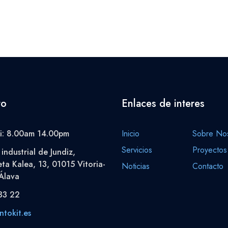
to
Enlaces de interes
i: 8.00am 14.00pm
Inicio
Sobre Nos
Servicios
Proyectos
industrial de Jundiz,
eta Kalea, 13, 01015 Vitoria-
Noticias
Contacto
Álava
33 22
tokit.es