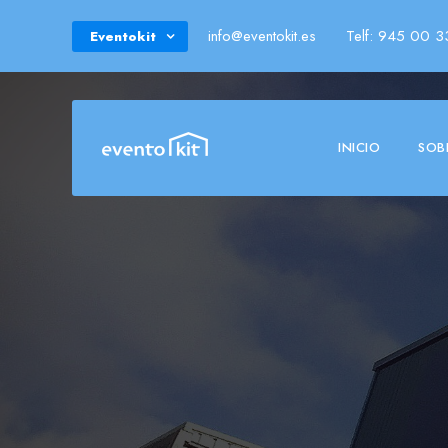
info@eventokit.es
Telf: 945 00 3
Eventokit
INICIO
SOB