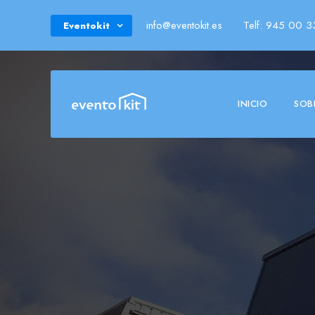
info@eventokit.es
Telf: 945 00 3
Eventokit
INICIO
SOB