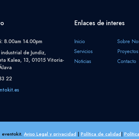
to
Enlaces de interes
i: 8.00am 14.00pm
Inicio
Sobre Nos
Servicios
Proyectos
industrial de Jundiz,
eta Kalea, 13, 01015 Vitoria-
Noticias
Contacto
Álava
33 22
tokit.es
 eventokit.
Aviso Legal y privacidad
|
Política de calidad
|
Políti