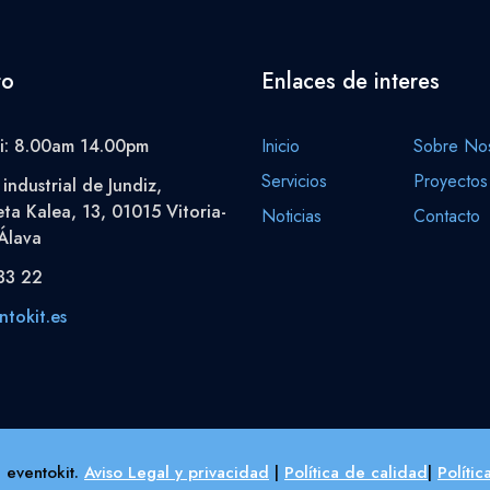
to
Enlaces de interes
i: 8.00am 14.00pm
Inicio
Sobre Nos
Servicios
Proyectos
industrial de Jundiz,
eta Kalea, 13, 01015 Vitoria-
Noticias
Contacto
Álava
33 22
tokit.es
 eventokit.
Aviso Legal y privacidad
|
Política de calidad
|
Políti