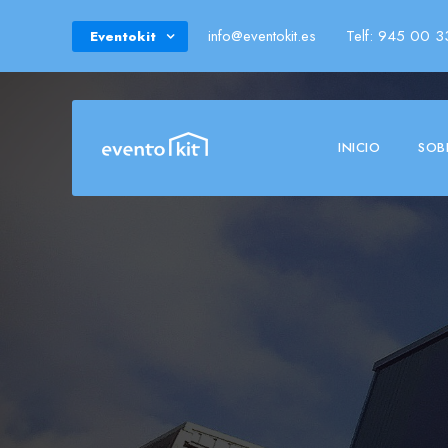
info@eventokit.es
Telf: 945 00 3
Eventokit
INICIO
SOB